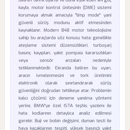
beliren tahrik uyarısı ve buna eşlik eden ani güç
kaybı, motor kontrol ünitesinin (DME) sistemi
korumaya almak amacıyla "limp mode" yani
güvenli sürüş modunu aktif etmesinden
kaynaklanır. Modern B48 motor teknolojisine
sahip bu araçlarda söz konusu hata; genellikle
ateşleme sistemi düzensizlikleri, turboşarj
basınç kayıpları, yakıt pompası kararsızlıkları
veya sensör arızaları nedeniyle
tetiklenmektedir. Ekranda beliren bu uyarı,
aracın ivmelenmesini ve tork üretimini
elektronik olarak sınırlandırarak sürüş
güvenliğini doğrudan tehlikeye atar. Problemin
kalıcı çözümü için deneme yanılma yöntemi
yerine, BMW'ye özel ISTA teşhis yazılımı ile
hata kodlarının detaylıca analiz edilmesi
gerekir. Buji ve bobin değişimi, duman testi ile
hava kaçaklarının tespiti, yüksek basınçlı yakıt