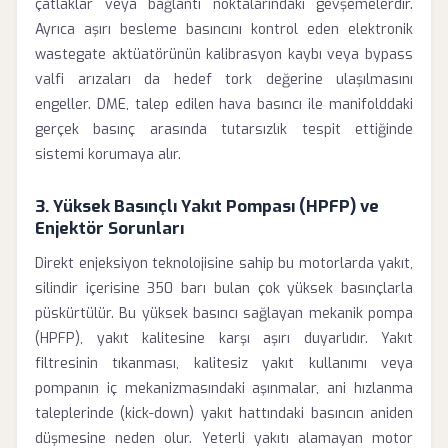
çatlaklar veya bağlantı noktalarındaki gevşemelerdir.
Ayrıca aşırı besleme basıncını kontrol eden elektronik
wastegate aktüatörünün kalibrasyon kaybı veya bypass
valfi arızaları da hedef tork değerine ulaşılmasını
engeller. DME, talep edilen hava basıncı ile manifolddaki
gerçek basınç arasında tutarsızlık tespit ettiğinde
sistemi korumaya alır.
3. Yüksek Basınçlı Yakıt Pompası (HPFP) ve
Enjektör Sorunları
Direkt enjeksiyon teknolojisine sahip bu motorlarda yakıt,
silindir içerisine 350 barı bulan çok yüksek basınçlarla
püskürtülür. Bu yüksek basıncı sağlayan mekanik pompa
(HPFP), yakıt kalitesine karşı aşırı duyarlıdır. Yakıt
filtresinin tıkanması, kalitesiz yakıt kullanımı veya
pompanın iç mekanizmasındaki aşınmalar, ani hızlanma
taleplerinde (kick-down) yakıt hattındaki basıncın aniden
düşmesine neden olur. Yeterli yakıtı alamayan motor