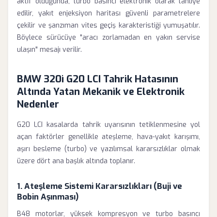
aktif olduğunda, turbo basıncı elektronik olarak tahliye
edilir, yakıt enjeksiyon haritası güvenli parametrelere
çekilir ve şanzıman vites geçiş karakteristiği yumuşatılır.
Böylece sürücüye "aracı zorlamadan en yakın servise
ulaşın" mesajı verilir.
BMW 320i G20 LCI Tahrik Hatasının
Altında Yatan Mekanik ve Elektronik
Nedenler
G20 LCI kasalarda tahrik uyarısının tetiklenmesine yol
açan faktörler genellikle ateşleme, hava-yakıt karışımı,
aşırı besleme (turbo) ve yazılımsal kararsızlıklar olmak
üzere dört ana başlık altında toplanır.
1. Ateşleme Sistemi Kararsızlıkları (Buji ve
Bobin Aşınması)
B48 motorlar, yüksek kompresyon ve turbo basıncı