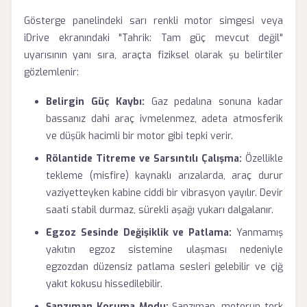
Gösterge panelindeki sarı renkli motor simgesi veya
iDrive ekranındaki "Tahrik: Tam güç mevcut değil"
uyarısının yanı sıra, araçta fiziksel olarak şu belirtiler
gözlemlenir:
Belirgin Güç Kaybı:
Gaz pedalına sonuna kadar
bassanız dahi araç ivmelenmez, adeta atmosferik
ve düşük hacimli bir motor gibi tepki verir.
Rölantide Titreme ve Sarsıntılı Çalışma:
Özellikle
tekleme (misfire) kaynaklı arızalarda, araç durur
vaziyetteyken kabine ciddi bir vibrasyon yayılır. Devir
saati stabil durmaz, sürekli aşağı yukarı dalgalanır.
Egzoz Sesinde Değişiklik ve Patlama:
Yanmamış
yakıtın egzoz sistemine ulaşması nedeniyle
egzozdan düzensiz patlama sesleri gelebilir ve çiğ
yakıt kokusu hissedilebilir.
Şanzıman Koruma Modu:
Şanzıman, motorun tork