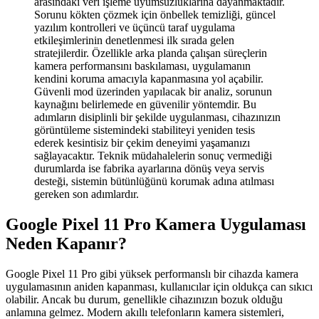
arasındaki veri işleme uyumsuzluklarına dayanmaktadır.
Sorunu kökten çözmek için önbellek temizliği, güncel
yazılım kontrolleri ve üçüncü taraf uygulama
etkileşimlerinin denetlenmesi ilk sırada gelen
stratejilerdir. Özellikle arka planda çalışan süreçlerin
kamera performansını baskılaması, uygulamanın
kendini koruma amacıyla kapanmasına yol açabilir.
Güvenli mod üzerinden yapılacak bir analiz, sorunun
kaynağını belirlemede en güvenilir yöntemdir. Bu
adımların disiplinli bir şekilde uygulanması, cihazınızın
görüntüleme sistemindeki stabiliteyi yeniden tesis
ederek kesintisiz bir çekim deneyimi yaşamanızı
sağlayacaktır. Teknik müdahalelerin sonuç vermediği
durumlarda ise fabrika ayarlarına dönüş veya servis
desteği, sistemin bütünlüğünü korumak adına atılması
gereken son adımlardır.
Google Pixel 11 Pro Kamera Uygulaması
Neden Kapanır?
Google Pixel 11 Pro gibi yüksek performanslı bir cihazda kamera
uygulamasının aniden kapanması, kullanıcılar için oldukça can sıkıcı
olabilir. Ancak bu durum, genellikle cihazınızın bozuk olduğu
anlamına gelmez. Modern akıllı telefonların kamera sistemleri,