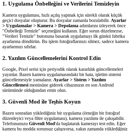
1. Uygulama Önbelleğini ve Verilerini Temizleyin
Kamera uygulaması, hızlı açılış yapmak için sürekli olarak küçük
geçici dosyalar oluşturur. Bu dosyalar zamanla bozulabilir.
Ayarlar
> Uygulamalar > Kamera > Depolama
adımlarını izleyerek önce
"Önbelleği Temizle" seçeneğini kullanın. Eğer sorun düzelmezse,
"Verileri Temizle" butonuna basarak uygulamayı ilk günkü fabrika
ayarlarına döndürün. Bu işlem fotoğraflarınızı silmez, sadece kamera
ayarlarınızı sıfırlar.
2. Yazılım Güncellemelerini Kontrol Edin
Google, Pixel serisi için periyodik olarak kararlılık güncellemeleri
yayınlar. Bazen kamera uygulamasındaki bir hata, işletim sistemi
güncellemesiyle yamalanır.
Ayarlar > Sistem > Yazılım
Güncellemesi
menüsüne giderek cihazınızın en son Android
sürümünde olduğundan emin olun.
3. Güvenli Mod ile Teşhis Koyun
Bazen sonradan yüklediğiniz bir uygulama (örneğin bir fotoğraf
düzenleyici veya filtre uygulaması), kamera yazılımı ile çakışabilir.
Telefonunuzu
Güvenli Mod
'da başlatarak kamerayı test edin. Eğer
kamera bu modda sorunsuz çalışıyorsa, yakın zamanda yüklediğiniz