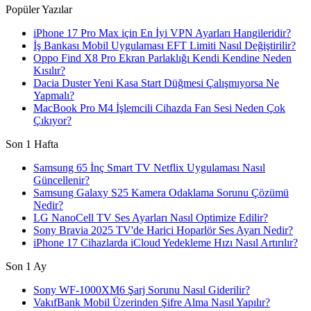
Popüler Yazılar
iPhone 17 Pro Max için En İyi VPN Ayarları Hangileridir?
İş Bankası Mobil Uygulaması EFT Limiti Nasıl Değiştirilir?
Oppo Find X8 Pro Ekran Parlaklığı Kendi Kendine Neden
Kısılır?
Dacia Duster Yeni Kasa Start Düğmesi Çalışmıyorsa Ne
Yapmalı?
MacBook Pro M4 İşlemcili Cihazda Fan Sesi Neden Çok
Çıkıyor?
Son 1 Hafta
Samsung 65 İnç Smart TV Netflix Uygulaması Nasıl
Güncellenir?
Samsung Galaxy S25 Kamera Odaklama Sorunu Çözümü
Nedir?
LG NanoCell TV Ses Ayarları Nasıl Optimize Edilir?
Sony Bravia 2025 TV'de Harici Hoparlör Ses Ayarı Nedir?
iPhone 17 Cihazlarda iCloud Yedekleme Hızı Nasıl Artırılır?
Son 1 Ay
Sony WF-1000XM6 Şarj Sorunu Nasıl Giderilir?
VakıfBank Mobil Üzerinden Şifre Alma Nasıl Yapılır?