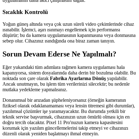
uygulamanın daha akıcı çalışmasını sağlar.
Sıcaklık Kontrolü
Yoğun güneş altında veya çok uzun süreli video çekimlerinde cihaz
ısınabilir. İşlemci, aşırı ısınmayı engellemek için performansı
düşürür; bu da kamera uygulamasının kapanmasına veya donmasına
sebep olur. Cihazınız ısındığında ona biraz zaman tanıyın.
Sorun Devam Ederse Ne Yapılmalı?
Eğer yukarıdaki tüm adımlara rağmen kamera uygulaması hala
kapanıyorsa, sistem dosyalarında daha derin bir bozulma olabilir. Bu
noktada son çare olarak
Fabrika Ayarlarına Dönüş
yapılabilir.
Ancak unutmayın, bu işlem tüm verilerinizi silecektir; bu nedenle
mutlaka yedekleme yapmalısınız.
Donanımsal bir arızadan şüpheleniyorsanız (örneğin kameranın
fiziksel olarak odaklanamaması veya lensin titremesi gibi durumlar),
yazılımsal çözümler işe yaramayacaktır. Bu durumda yetkili bir
teknik servise başvurmak, cihazınızın uzun ömürlü olması için en
doğru tercih olacaktır. Pixel 11 Pro'nuzun kamera kapasitesini
korumak için yazılım güncellemelerini takip etmeyi ve cihazınızı
düzenli olarak yeniden başlatmayı ihmal etmeyin.