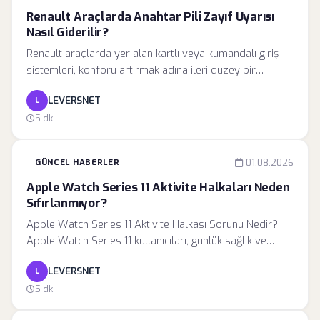
veri transferleri ve yüksek hızlı okuma-yazma
Renault Araçlarda Anahtar Pili Zayıf Uyarısı
gerektiren işlemlerde, dosya sistemi yönetimi daha
Nasıl Giderilir?
düşük gecikme süreleri sunacak şekilde yeniden
Renault araçlarda yer alan kartlı veya kumandalı giriş
yapılandırıldı.
sistemleri, konforu artırmak adına ileri düzey bir
sinyalizasyon teknolojisi ile donatılmıştır. Gösterge
LEVERSNET
L
panelinde beliren "anahtar pili zayıf" uyarısı, aslında
aracınızın güvenlik bilgisayarı tarafından yürütülen
5 dk
proaktif bir bakım hatırlatıcısıdır. Modern otomotiv
mühendisliği, anahtarın gönderdiği sinyalin voltaj
GÜNCEL HABERLER
01.08.2026
değerlerini sürekli olarak denetler.
Apple Watch Series 11 Aktivite Halkaları Neden
Sıfırlanmıyor?
Apple Watch Series 11 Aktivite Halkası Sorunu Nedir?
Apple Watch Series 11 kullanıcıları, günlük sağlık ve
fitness verilerini takip ettikleri aktivite halkalarının gece
LEVERSNET
L
yarısı itibarıyla sıfırlanmadığına dair geri bildirimlerde
bulunmaya başladı. Bu durum, kullanıcının o gün
5 dk
gerçekleştirdiği egzersiz, hareket ve duruş verilerinin