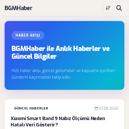
BGMHaber
HABER AKIŞI
BGMHaber ile Anlık Haberler ve
Güncel Bilgiler
Hızlı haber akışı, güncel gelişmeler ve kapsamlı içerikler.
Gündemi kaçırmadan takip edin.
GÜNCEL HABERLER
01.08.2026
Xiaomi Smart Band 9 Nabız Ölçümü Neden
Hatalı Veri Gösterir?