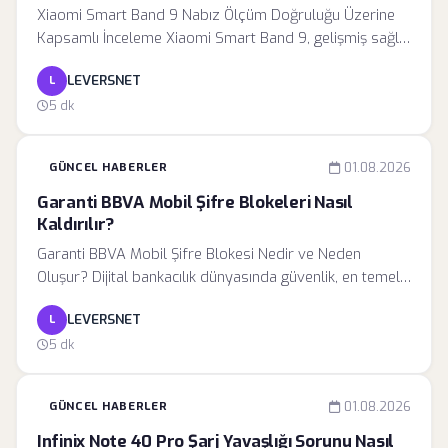
Xiaomi Smart Band 9 Nabız Ölçüm Doğruluğu Üzerine
Kapsamlı İnceleme Xiaomi Smart Band 9, gelişmiş sağlık
takip sensörleri ve uygun fiyatıyla giyilebilir teknoloji
LEVERSNET
L
pazarında önemli bir yer edinmiştir. Ancak, son
dönemde pek çok kullanıcı, özellikle yüksek yoğunluklu
5 dk
antrenmanlar sırasında cihazın sunduğu nabız verilerinin
tutarsız olduğunu ve profesyonel tıbbi cihazlarla
GÜNCEL HABERLER
01.08.2026
karşılaştırıldığında belirgin sapmalar gösterdiğini rapor
etmiştir. Bu durum, cihazın sunduğu sağlık verilerine
Garanti BBVA Mobil Şifre Blokeleri Nasıl
duyulan güveni sarsarken, Xiaomi mühendislerini
Kaldırılır?
derinlemesine bir teknik inceleme yapmaya itmiştir.
Garanti BBVA Mobil Şifre Blokesi Nedir ve Neden
Oluşur? Dijital bankacılık dünyasında güvenlik, en temel
önceliklerden biridir. Garanti BBVA, kullanıcılarının hesap
LEVERSNET
L
güvenliğini sağlamak ve yetkisiz erişimleri engellemek
amacıyla gelişmiş bir güvenlik altyapısı kullanmaktadır.
5 dk
GÜNCEL HABERLER
01.08.2026
Infinix Note 40 Pro Şarj Yavaşlığı Sorunu Nasıl